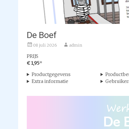
De Boef
08 juli 2026
admin
PRIJS
€ 1,95
*
Productgegevens
Productbe
Extra informatie
Gebruiker