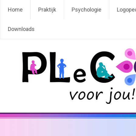
Ga
PLeC voor jou!
Home
Praktijk
Psychologie
Logope
naar
de
inhoud
Downloads